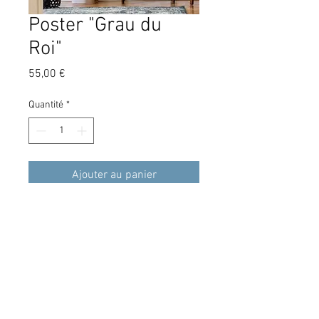
Poster "Grau du
Roi"
Prix
55,00 €
Quantité
*
Ajouter au panier
Photo d'Art
60 x 80 cm
PAYS DE FAYENCE -
dantelsteph@gmail.com
-
Tél :
06 31 83 70 67