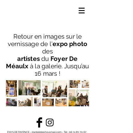
Retour en images sur le
vernissage de l'
expo photo
des
artistes
du
Foyer De
Méaulx
à la galerie. Jusqu’au
16 mars !
PAYS DE FAYENCE -
dantelsteph@gmail.com
-
Tél :
06 31 83 70 67